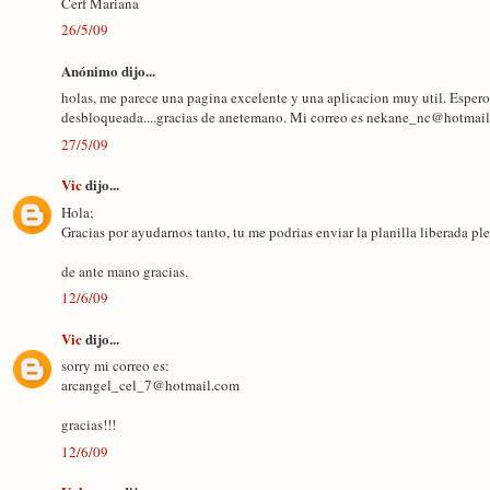
Cerf Mariana
26/5/09
Anónimo dijo...
holas, me parece una pagina excelente y una aplicacion muy util. Espero
desbloqueada....gracias de anetemano. Mi correo es nekane_nc@hotmai
27/5/09
Vic
dijo...
Hola;
Gracias por ayudarnos tanto, tu me podrias enviar la planilla liberada plea
de ante mano gracias.
12/6/09
Vic
dijo...
sorry mi correo es:
arcangel_cel_7@hotmail.com
gracias!!!
12/6/09