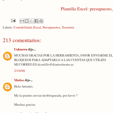
Plantilla Excel: presupuesto
Labels:
Contabilidad
,
Excel
,
Presupuestos
,
Tesorería
213 comentarios:
Unknown
dijo...
MUCHAS GRACIAS POR LA HERRAMIENTA, FAVOR ENVIARME EL
BLOQUEOS PARA ADAPTARLO A LAS CUENTAS QUE UTILIZO
MI CORREO ES dcastillo@diarioelnorte.ec
2/10/08
Matias
dijo...
Hola Artemio,
Me la puedes enviar desbloqueada, por favor ?
Muchas gracias