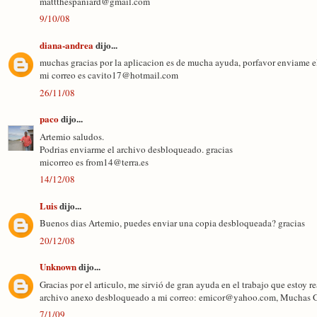
mattthespaniard@gmail.com
9/10/08
diana-andrea
dijo...
muchas gracias por la aplicacion es de mucha ayuda, porfavor enviame e
mi correo es cavito17@hotmail.com
26/11/08
paco
dijo...
Artemio saludos.
Podrias enviarme el archivo desbloqueado. gracias
micorreo es from14@terra.es
14/12/08
Luis
dijo...
Buenos dias Artemio, puedes enviar una copia desbloqueada? gracias
20/12/08
Unknown
dijo...
Gracias por el articulo, me sirvió de gran ayuda en el trabajo que estoy r
archivo anexo desbloqueado a mi correo: emicor@yahoo.com, Muchas G
7/1/09