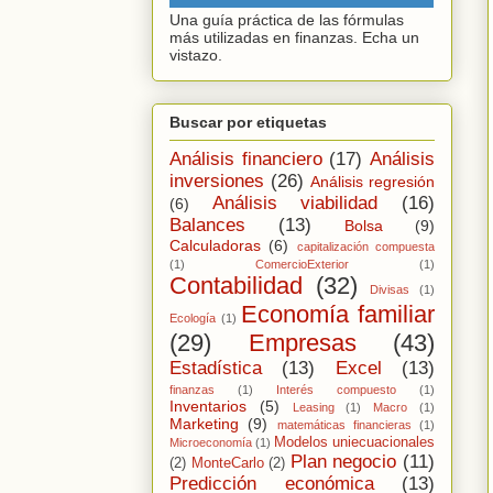
Una guía práctica de las fórmulas
más utilizadas en finanzas. Echa un
vistazo.
Buscar por etiquetas
Análisis financiero
(17)
Análisis
inversiones
(26)
Análisis regresión
Análisis viabilidad
(16)
(6)
Balances
(13)
Bolsa
(9)
Calculadoras
(6)
capitalización compuesta
(1)
ComercioExterior
(1)
Contabilidad
(32)
Divisas
(1)
Economía familiar
Ecología
(1)
(29)
Empresas
(43)
Estadística
(13)
Excel
(13)
finanzas
(1)
Interés compuesto
(1)
Inventarios
(5)
Leasing
(1)
Macro
(1)
Marketing
(9)
matemáticas financieras
(1)
Modelos uniecuacionales
Microeconomía
(1)
Plan negocio
(11)
(2)
MonteCarlo
(2)
Predicción económica
(13)