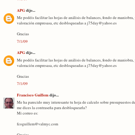
APG
dijo...
Me podéis facilitar las hojas de análisis de balances, fondo de maniobra,
valoración empresasa, etc desbloqueadas a j75day@yahoo.es
Gracias
7/1/09
APG
dijo...
Me podéis facilitar las hojas de análisis de balances, fondo de maniobra,
valoración empresasa, etc desbloqueadas a j75day@yahoo.es
Gracias
7/1/09
Francisco Guillem
dijo...
Me ha parecido muy interesante tu hoja de calculo sobre presupuestos de
me dices la contraseña para desbloquearla?
Mi correo es:
fcoguillem@valmyc.com
Gracias