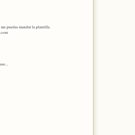
 me puedas mandar la plantilla
l.com
se...