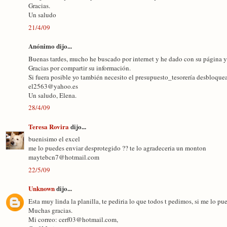
Gracias.
Un saludo
21/4/09
Anónimo dijo...
Buenas tardes, mucho he buscado por internet y he dado con su página y 
Gracias por compartir su información.
Si fuera posible yo también necesito el presupuesto_tesorería desbloque
el2563@yahoo.es
Un saludo, Elena.
28/4/09
Teresa Rovira
dijo...
buenisimo el excel
me lo puedes enviar desprotegido ?? te lo agradeceria un monton
maytebcn7@hotmail.com
22/5/09
Unknown
dijo...
Esta muy linda la planilla, te pediria lo que todos t pedimos, si me lo 
Muchas gracias.
Mi correo: cerf03@hotmail.com,