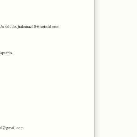
. Un saludo. jralcaraz10@hotmal.com
aptarlo.
ibal@gmail.com