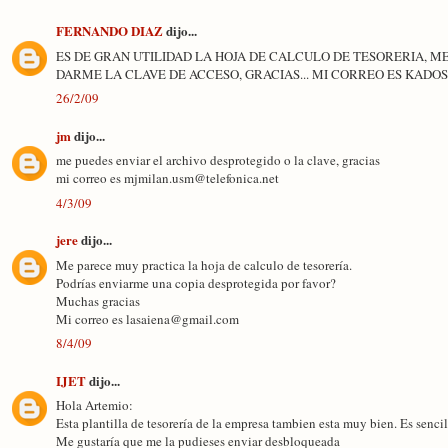
FERNANDO DIAZ
dijo...
ES DE GRAN UTILIDAD LA HOJA DE CALCULO DE TESORERIA, M
DARME LA CLAVE DE ACCESO, GRACIAS... MI CORREO ES KA
26/2/09
jm
dijo...
me puedes enviar el archivo desprotegido o la clave, gracias
mi correo es mjmilan.usm@telefonica.net
4/3/09
jere
dijo...
Me parece muy practica la hoja de calculo de tesorería.
Podrías enviarme una copia desprotegida por favor?
Muchas gracias
Mi correo es lasaiena@gmail.com
8/4/09
IJET
dijo...
Hola Artemio:
Esta plantilla de tesorería de la empresa tambien esta muy bien. Es sencill
Me gustaría que me la pudieses enviar desbloqueada