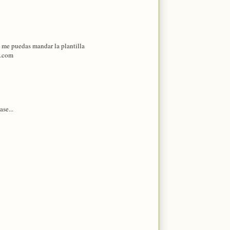
 me puedas mandar la plantilla
l.com
se...