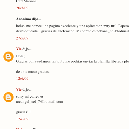
Cerf Mariana
26/5/09
Anónimo dijo...
holas, me parece una pagina excelente y una aplicacion muy util. Espero
desbloqueada....gracias de anetemano. Mi correo es nekane_nc@hotmai
27/5/09
Vic
dijo...
Hola;
Gracias por ayudarnos tanto, tu me podrias enviar la planilla liberada plea
de ante mano gracias.
12/6/09
Vic
dijo...
sorry mi correo es:
arcangel_cel_7@hotmail.com
gracias!!!
12/6/09