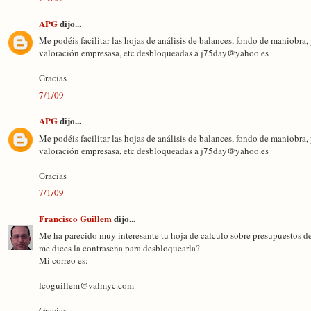
APG
dijo...
Me podéis facilitar las hojas de análisis de balances, fondo de maniobra,
valoración empresasa, etc desbloqueadas a j75day@yahoo.es
Gracias
7/1/09
APG
dijo...
Me podéis facilitar las hojas de análisis de balances, fondo de maniobra,
valoración empresasa, etc desbloqueadas a j75day@yahoo.es
Gracias
7/1/09
Francisco Guillem
dijo...
Me ha parecido muy interesante tu hoja de calculo sobre presupuestos de
me dices la contraseña para desbloquearla?
Mi correo es:
fcoguillem@valmyc.com
Gracias