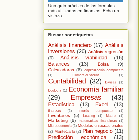
Una guía práctica de las fórmulas
más utilizadas en finanzas. Echa un
vistazo.
Buscar por etiquetas
Análisis financiero
(17)
Análisis
inversiones
(26)
Análisis regresión
Análisis viabilidad
(16)
(6)
Balances
(13)
Bolsa
(9)
Calculadoras
(6)
capitalización compuesta
(1)
ComercioExterior
(1)
Contabilidad
(32)
Divisas
(1)
Economía familiar
Ecología
(1)
(29)
Empresas
(43)
Estadística
(13)
Excel
(13)
finanzas
(1)
Interés compuesto
(1)
Inventarios
(5)
Leasing
(1)
Macro
(1)
Marketing
(9)
matemáticas financieras
(1)
Modelos uniecuacionales
Microeconomía
(1)
Plan negocio
(11)
(2)
MonteCarlo
(2)
Predicción económica
(13)