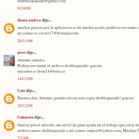
mattthespaniard@gmail.com
9/10/08
diana-andrea
dijo...
muchas gracias por la aplicacion es de mucha ayuda, porfavor enviame e
mi correo es cavito17@hotmail.com
26/11/08
paco
dijo...
Artemio saludos.
Podrias enviarme el archivo desbloqueado. gracias
micorreo es from14@terra.es
14/12/08
Luis
dijo...
Buenos dias Artemio, puedes enviar una copia desbloqueada? gracias
20/12/08
Unknown
dijo...
Gracias por el articulo, me sirvió de gran ayuda en el trabajo que estoy r
archivo anexo desbloqueado a mi correo: emicor@yahoo.com, Muchas G
7/1/09