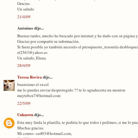
Gracias.
Un saludo
21/4/09
Anónimo dijo...
Buenas tardes, mucho he buscado por internet y he dado con su página y 
Gracias por compartir su información.
Si fuera posible yo también necesito el presupuesto_tesorería desbloque
el2563@yahoo.es
Un saludo, Elena.
28/4/09
Teresa Rovira
dijo...
buenisimo el excel
me lo puedes enviar desprotegido ?? te lo agradeceria un monton
maytebcn7@hotmail.com
22/5/09
Unknown
dijo...
Esta muy linda la planilla, te pediria lo que todos t pedimos, si me lo 
Muchas gracias.
Mi correo: cerf03@hotmail.com,