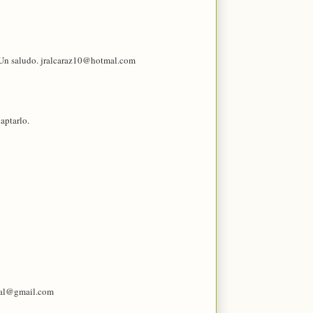
. Un saludo. jralcaraz10@hotmal.com
aptarlo.
ibal@gmail.com