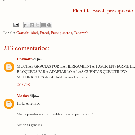
Plantilla Excel: presupuesto
Labels:
Contabilidad
,
Excel
,
Presupuestos
,
Tesorería
213 comentarios:
Unknown
dijo...
MUCHAS GRACIAS POR LA HERRAMIENTA, FAVOR ENVIARME EL
BLOQUEOS PARA ADAPTARLO A LAS CUENTAS QUE UTILIZO
MI CORREO ES dcastillo@diarioelnorte.ec
2/10/08
Matias
dijo...
Hola Artemio,
Me la puedes enviar desbloqueada, por favor ?
Muchas gracias