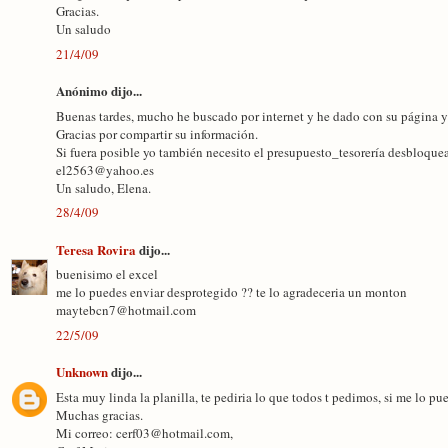
Gracias.
Un saludo
21/4/09
Anónimo dijo...
Buenas tardes, mucho he buscado por internet y he dado con su página y 
Gracias por compartir su información.
Si fuera posible yo también necesito el presupuesto_tesorería desbloque
el2563@yahoo.es
Un saludo, Elena.
28/4/09
Teresa Rovira
dijo...
buenisimo el excel
me lo puedes enviar desprotegido ?? te lo agradeceria un monton
maytebcn7@hotmail.com
22/5/09
Unknown
dijo...
Esta muy linda la planilla, te pediria lo que todos t pedimos, si me lo 
Muchas gracias.
Mi correo: cerf03@hotmail.com,