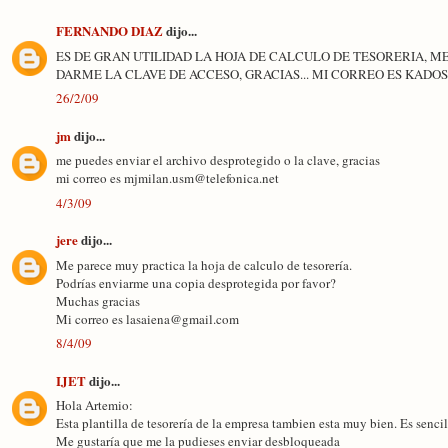
FERNANDO DIAZ
dijo...
ES DE GRAN UTILIDAD LA HOJA DE CALCULO DE TESORERIA, M
DARME LA CLAVE DE ACCESO, GRACIAS... MI CORREO ES KA
26/2/09
jm
dijo...
me puedes enviar el archivo desprotegido o la clave, gracias
mi correo es mjmilan.usm@telefonica.net
4/3/09
jere
dijo...
Me parece muy practica la hoja de calculo de tesorería.
Podrías enviarme una copia desprotegida por favor?
Muchas gracias
Mi correo es lasaiena@gmail.com
8/4/09
IJET
dijo...
Hola Artemio:
Esta plantilla de tesorería de la empresa tambien esta muy bien. Es sencill
Me gustaría que me la pudieses enviar desbloqueada