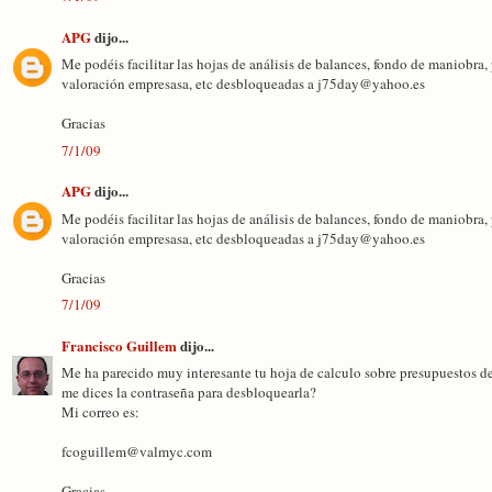
APG
dijo...
Me podéis facilitar las hojas de análisis de balances, fondo de maniobra,
valoración empresasa, etc desbloqueadas a j75day@yahoo.es
Gracias
7/1/09
APG
dijo...
Me podéis facilitar las hojas de análisis de balances, fondo de maniobra,
valoración empresasa, etc desbloqueadas a j75day@yahoo.es
Gracias
7/1/09
Francisco Guillem
dijo...
Me ha parecido muy interesante tu hoja de calculo sobre presupuestos de
me dices la contraseña para desbloquearla?
Mi correo es:
fcoguillem@valmyc.com
Gracias