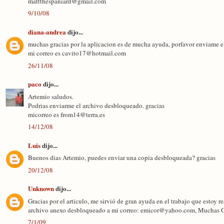
mattthespaniard@gmail.com
9/10/08
diana-andrea
dijo...
muchas gracias por la aplicacion es de mucha ayuda, porfavor enviame e
mi correo es cavito17@hotmail.com
26/11/08
paco
dijo...
Artemio saludos.
Podrias enviarme el archivo desbloqueado. gracias
micorreo es from14@terra.es
14/12/08
Luis
dijo...
Buenos dias Artemio, puedes enviar una copia desbloqueada? gracias
20/12/08
Unknown
dijo...
Gracias por el articulo, me sirvió de gran ayuda en el trabajo que estoy r
archivo anexo desbloqueado a mi correo: emicor@yahoo.com, Muchas G
7/1/09