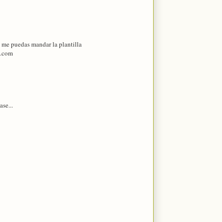
 me puedas mandar la plantilla
l.com
se...