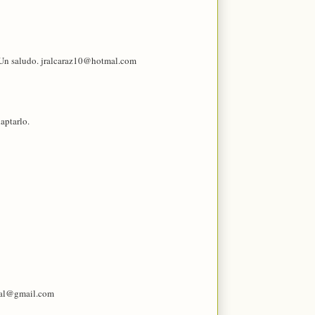
. Un saludo. jralcaraz10@hotmal.com
aptarlo.
ibal@gmail.com