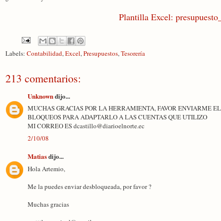
Plantilla Excel: presupuesto
Labels:
Contabilidad
,
Excel
,
Presupuestos
,
Tesorería
213 comentarios:
Unknown
dijo...
MUCHAS GRACIAS POR LA HERRAMIENTA, FAVOR ENVIARME EL
BLOQUEOS PARA ADAPTARLO A LAS CUENTAS QUE UTILIZO
MI CORREO ES dcastillo@diarioelnorte.ec
2/10/08
Matias
dijo...
Hola Artemio,
Me la puedes enviar desbloqueada, por favor ?
Muchas gracias