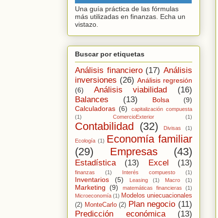
Una guía práctica de las fórmulas
más utilizadas en finanzas. Echa un
vistazo.
Buscar por etiquetas
Análisis financiero
(17)
Análisis
inversiones
(26)
Análisis regresión
Análisis viabilidad
(16)
(6)
Balances
(13)
Bolsa
(9)
Calculadoras
(6)
capitalización compuesta
(1)
ComercioExterior
(1)
Contabilidad
(32)
Divisas
(1)
Economía familiar
Ecología
(1)
(29)
Empresas
(43)
Estadística
(13)
Excel
(13)
finanzas
(1)
Interés compuesto
(1)
Inventarios
(5)
Leasing
(1)
Macro
(1)
Marketing
(9)
matemáticas financieras
(1)
Modelos uniecuacionales
Microeconomía
(1)
Plan negocio
(11)
(2)
MonteCarlo
(2)
Predicción económica
(13)