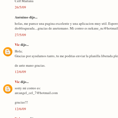
Cerf Mariana
26/5/09
Anónimo dijo...
holas, me parece una pagina excelente y una aplicacion muy util. Espero
desbloqueada....gracias de anetemano. Mi correo es nekane_nc@hotmai
27/5/09
Vic
dijo...
Hola;
Gracias por ayudarnos tanto, tu me podrias enviar la planilla liberada plea
de ante mano gracias.
12/6/09
Vic
dijo...
sorry mi correo es:
arcangel_cel_7@hotmail.com
gracias!!!
12/6/09