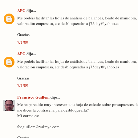
APG
dijo...
Me podéis facilitar las hojas de análisis de balances, fondo de maniobra,
valoración empresasa, etc desbloqueadas a j75day@yahoo.es
Gracias
7/1/09
APG
dijo...
Me podéis facilitar las hojas de análisis de balances, fondo de maniobra,
valoración empresasa, etc desbloqueadas a j75day@yahoo.es
Gracias
7/1/09
Francisco Guillem
dijo...
Me ha parecido muy interesante tu hoja de calculo sobre presupuestos de
me dices la contraseña para desbloquearla?
Mi correo es:
fcoguillem@valmyc.com
Gracias