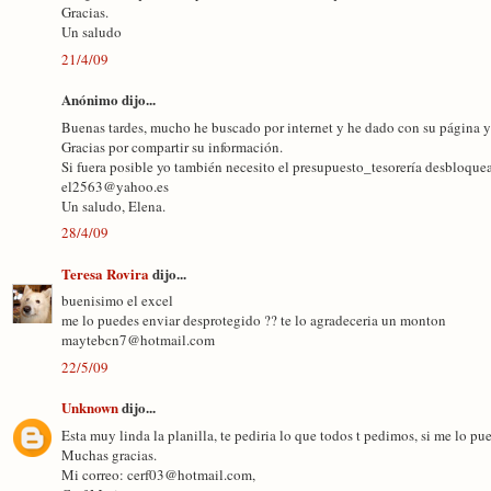
Gracias.
Un saludo
21/4/09
Anónimo dijo...
Buenas tardes, mucho he buscado por internet y he dado con su página y 
Gracias por compartir su información.
Si fuera posible yo también necesito el presupuesto_tesorería desbloque
el2563@yahoo.es
Un saludo, Elena.
28/4/09
Teresa Rovira
dijo...
buenisimo el excel
me lo puedes enviar desprotegido ?? te lo agradeceria un monton
maytebcn7@hotmail.com
22/5/09
Unknown
dijo...
Esta muy linda la planilla, te pediria lo que todos t pedimos, si me lo 
Muchas gracias.
Mi correo: cerf03@hotmail.com,