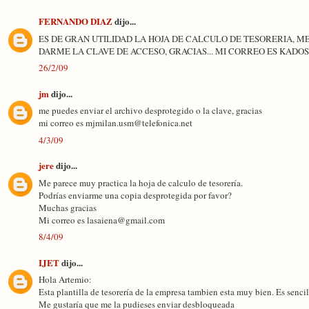
FERNANDO DIAZ
dijo...
ES DE GRAN UTILIDAD LA HOJA DE CALCULO DE TESORERIA, M
DARME LA CLAVE DE ACCESO, GRACIAS... MI CORREO ES KA
26/2/09
jm
dijo...
me puedes enviar el archivo desprotegido o la clave, gracias
mi correo es mjmilan.usm@telefonica.net
4/3/09
jere
dijo...
Me parece muy practica la hoja de calculo de tesorería.
Podrías enviarme una copia desprotegida por favor?
Muchas gracias
Mi correo es lasaiena@gmail.com
8/4/09
IJET
dijo...
Hola Artemio:
Esta plantilla de tesorería de la empresa tambien esta muy bien. Es sencill
Me gustaría que me la pudieses enviar desbloqueada