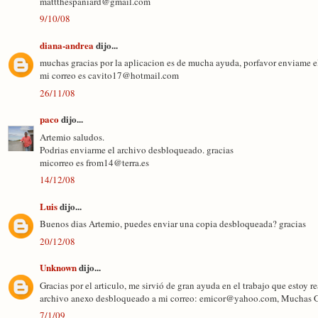
mattthespaniard@gmail.com
9/10/08
diana-andrea
dijo...
muchas gracias por la aplicacion es de mucha ayuda, porfavor enviame e
mi correo es cavito17@hotmail.com
26/11/08
paco
dijo...
Artemio saludos.
Podrias enviarme el archivo desbloqueado. gracias
micorreo es from14@terra.es
14/12/08
Luis
dijo...
Buenos dias Artemio, puedes enviar una copia desbloqueada? gracias
20/12/08
Unknown
dijo...
Gracias por el articulo, me sirvió de gran ayuda en el trabajo que estoy r
archivo anexo desbloqueado a mi correo: emicor@yahoo.com, Muchas G
7/1/09