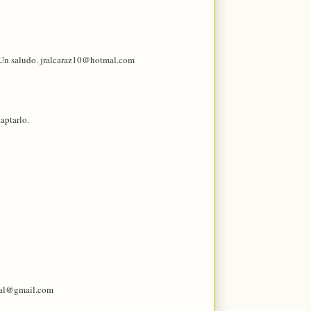
. Un saludo. jralcaraz10@hotmal.com
aptarlo.
ibal@gmail.com