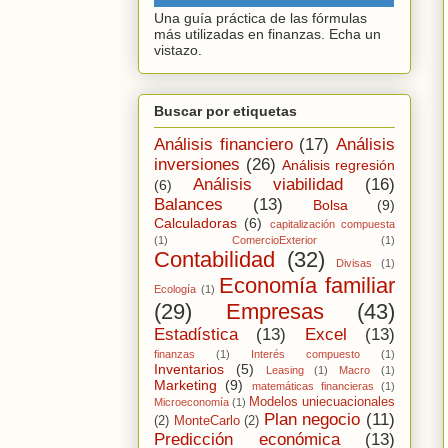
Una guía práctica de las fórmulas
más utilizadas en finanzas. Echa un
vistazo.
Buscar por etiquetas
Análisis financiero
(17)
Análisis
inversiones
(26)
Análisis regresión
Análisis viabilidad
(16)
(6)
Balances
(13)
Bolsa
(9)
Calculadoras
(6)
capitalización compuesta
(1)
ComercioExterior
(1)
Contabilidad
(32)
Divisas
(1)
Economía familiar
Ecología
(1)
(29)
Empresas
(43)
Estadística
(13)
Excel
(13)
finanzas
(1)
Interés compuesto
(1)
Inventarios
(5)
Leasing
(1)
Macro
(1)
Marketing
(9)
matemáticas financieras
(1)
Modelos uniecuacionales
Microeconomía
(1)
Plan negocio
(11)
(2)
MonteCarlo
(2)
Predicción económica
(13)