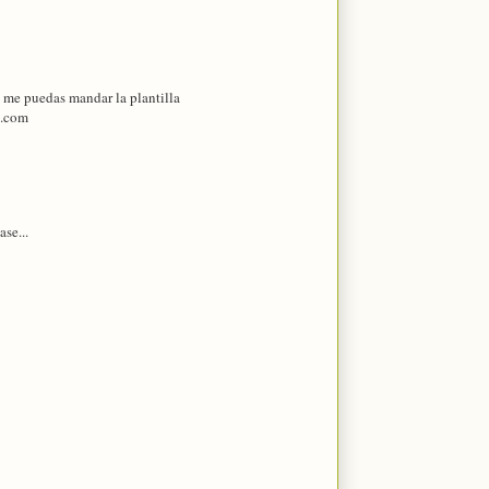
 me puedas mandar la plantilla
l.com
se...