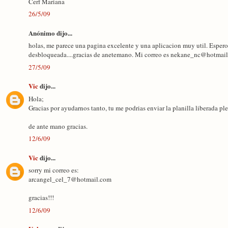
Cerf Mariana
26/5/09
Anónimo dijo...
holas, me parece una pagina excelente y una aplicacion muy util. Espero
desbloqueada....gracias de anetemano. Mi correo es nekane_nc@hotmai
27/5/09
Vic
dijo...
Hola;
Gracias por ayudarnos tanto, tu me podrias enviar la planilla liberada plea
de ante mano gracias.
12/6/09
Vic
dijo...
sorry mi correo es:
arcangel_cel_7@hotmail.com
gracias!!!
12/6/09