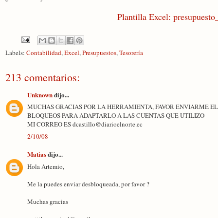
Plantilla Excel: presupuesto
Labels:
Contabilidad
,
Excel
,
Presupuestos
,
Tesorería
213 comentarios:
Unknown
dijo...
MUCHAS GRACIAS POR LA HERRAMIENTA, FAVOR ENVIARME EL
BLOQUEOS PARA ADAPTARLO A LAS CUENTAS QUE UTILIZO
MI CORREO ES dcastillo@diarioelnorte.ec
2/10/08
Matias
dijo...
Hola Artemio,
Me la puedes enviar desbloqueada, por favor ?
Muchas gracias