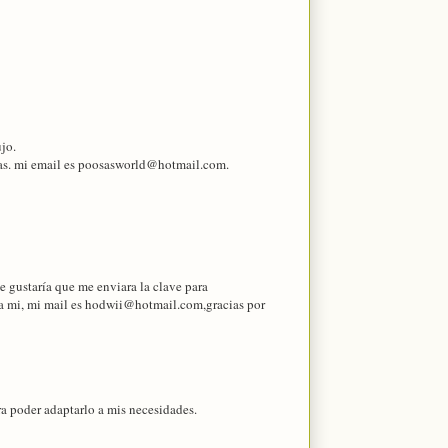
ujo.
osas. mi email es poosasworld@hotmail.com.
e gustaría que me enviara la clave para
 a mi, mi mail es hodwii@hotmail.com,gracias por
a poder adaptarlo a mis necesidades.