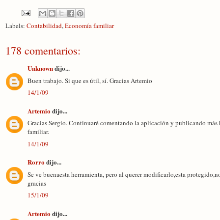
Labels:
Contabilidad
,
Economía familiar
178 comentarios:
Unknown
dijo...
Buen trabajo. Si que es útil, sí. Gracias Artemio
14/1/09
Artemio
dijo...
Gracias Sergio. Continuaré comentando la aplicación y publicando más h
familiar.
14/1/09
Rorro
dijo...
Se ve buenaesta herramienta, pero al querer modificarlo,esta protegido,n
gracias
15/1/09
Artemio
dijo...