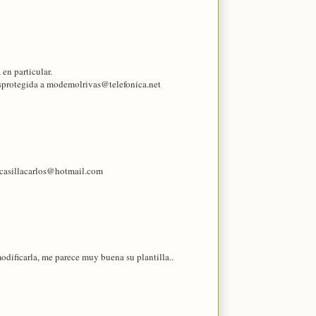
 en particular.
esprotegida a modemolrivas@telefonica.net
a casillacarlos@hotmail.com
modificarla, me parece muy buena su plantilla..