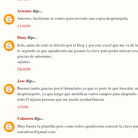
Artemio
dijo...
Antonio, facilitame tu correo para enviarte una copia desprotegida.
11/4/09
Dany
dijo...
hola, antes de todo te felicito por el blog y por este excel que me va de l
lo segundo es que agradecería me pasarás la clave para poder retocar c
gracias de antemano,
saludos
28/4/09
Jose
dijo...
Buenas tardes,gracias por el formulario,ya que es justo lo que buscaba, m
desprotegerlo, ya que tengo que modificar varios campos para adaptarlo
todo.O alguna persona que me pueda ayudar.Gracias
1/5/09
Unknown
dijo...
Muy buena la plantilla pero como todos agradecería conocer la clave par
carcaboso@gmail.com