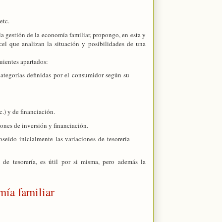
etc.
 la gestión de la economía familiar, propongo, en esta y
cel que analizan la situación y posibilidades de una
uientes apartados:
 categorías definidas por el consumidor según su
.) y de financiación.
iones de inversión y financiación.
seído inicialmente las variaciones de tesorería
 de tesorería, es útil por si misma, pero además la
ía familiar