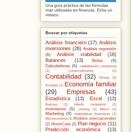
Una guía práctica de las fórmulas
más utilizadas en finanzas. Echa un
vistazo.
Buscar por etiquetas
Análisis financiero
(17)
Análisis
inversiones
(26)
Análisis regresión
Análisis viabilidad
(16)
(6)
Balances
(13)
Bolsa
(9)
Calculadoras
(6)
capitalización compuesta
(1)
ComercioExterior
(1)
Contabilidad
(32)
Divisas
(1)
Economía familiar
Ecología
(1)
(29)
Empresas
(43)
Estadística
(13)
Excel
(13)
finanzas
(1)
Interés compuesto
(1)
Inventarios
(5)
Leasing
(1)
Macro
(1)
Marketing
(9)
matemáticas financieras
(1)
Modelos uniecuacionales
Microeconomía
(1)
Plan negocio
(11)
(2)
MonteCarlo
(2)
Predicción económica
(13)