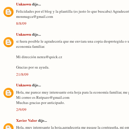
Unknown
dijo...
Felicidades por el blog y la plantilla (es justo lo que buscaba) Agradeceri
monmagca@gmail.com
8/8/09
Unknown
dijo...
si fuera posible le agradecería que me enviara una copia desprotegida o 
economia familiar.
Mi dirección nerea@quick.cz
Gracias por su ayuda.
21/8/09
Unknown
dijo...
Hola, me parece muy interesante esta hoja para la economía familiar, me
Mi correo es Rutpazo@gmail.com
Muchas gracias por anticipado.
2/9/09
Xavier Valor
dijo...
Hola, muy interesante la hoja,agradeceria me pasase la contraseña, mi e