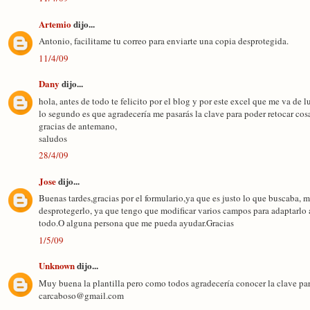
Artemio
dijo...
Antonio, facilitame tu correo para enviarte una copia desprotegida.
11/4/09
Dany
dijo...
hola, antes de todo te felicito por el blog y por este excel que me va de l
lo segundo es que agradecería me pasarás la clave para poder retocar c
gracias de antemano,
saludos
28/4/09
Jose
dijo...
Buenas tardes,gracias por el formulario,ya que es justo lo que buscaba, m
desprotegerlo, ya que tengo que modificar varios campos para adaptarlo
todo.O alguna persona que me pueda ayudar.Gracias
1/5/09
Unknown
dijo...
Muy buena la plantilla pero como todos agradecería conocer la clave par
carcaboso@gmail.com