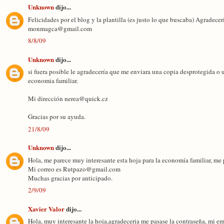
Unknown
dijo...
Felicidades por el blog y la plantilla (es justo lo que buscaba) Agradeceri
monmagca@gmail.com
8/8/09
Unknown
dijo...
si fuera posible le agradecería que me enviara una copia desprotegida o 
economia familiar.
Mi dirección nerea@quick.cz
Gracias por su ayuda.
21/8/09
Unknown
dijo...
Hola, me parece muy interesante esta hoja para la economía familiar, me
Mi correo es Rutpazo@gmail.com
Muchas gracias por anticipado.
2/9/09
Xavier Valor
dijo...
Hola, muy interesante la hoja,agradeceria me pasase la contraseña, mi e