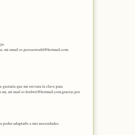
ujo.
osas. mi email es poosasworld@hotmail.com.
e gustaría que me enviara la clave para
 a mi, mi mail es hodwii@hotmail.com,gracias por
a poder adaptarlo a mis necesidades.