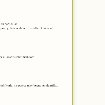
 en particular.
esprotegida a modemolrivas@telefonica.net
a casillacarlos@hotmail.com
modificarla, me parece muy buena su plantilla..