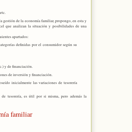
etc.
 la gestión de la economía familiar, propongo, en esta y
cel que analizan la situación y posibilidades de una
uientes apartados:
 categorías definidas por el consumidor según su
.) y de financiación.
iones de inversión y financiación.
seído inicialmente las variaciones de tesorería
 de tesorería, es útil por si misma, pero además la
ía familiar