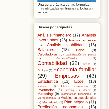
Una guía práctica de las fórmulas
más utilizadas en finanzas. Echa un
vistazo.
Buscar por etiquetas
Análisis financiero
(17)
Análisis
inversiones
(26)
Análisis regresión
Análisis viabilidad
(16)
(6)
Balances
(13)
Bolsa
(9)
Calculadoras
(6)
capitalización compuesta
(1)
ComercioExterior
(1)
Contabilidad
(32)
Divisas
(1)
Economía familiar
Ecología
(1)
(29)
Empresas
(43)
Estadística
(13)
Excel
(13)
finanzas
(1)
Interés compuesto
(1)
Inventarios
(5)
Leasing
(1)
Macro
(1)
Marketing
(9)
matemáticas financieras
(1)
Modelos uniecuacionales
Microeconomía
(1)
Plan negocio
(11)
(2)
MonteCarlo
(2)
Predicción económica
(13)