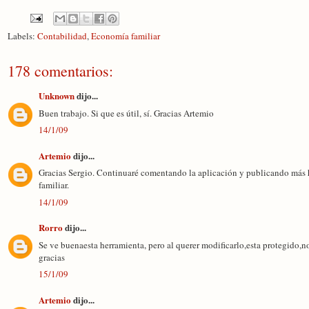
Labels:
Contabilidad
,
Economía familiar
178 comentarios:
Unknown
dijo...
Buen trabajo. Si que es útil, sí. Gracias Artemio
14/1/09
Artemio
dijo...
Gracias Sergio. Continuaré comentando la aplicación y publicando más h
familiar.
14/1/09
Rorro
dijo...
Se ve buenaesta herramienta, pero al querer modificarlo,esta protegido,n
gracias
15/1/09
Artemio
dijo...