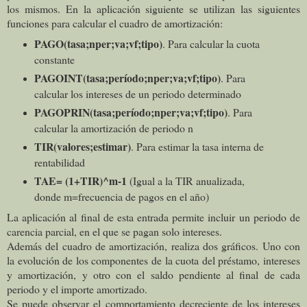
los mismos. En la aplicación siguiente se utilizan las siguientes
funciones para calcular el cuadro de amortización:
PAGO(tasa;nper;va;vf;tipo)
. Para calcular la cuota
constante
PAGOINT(tasa;período;nper;va;vf;tipo)
. Para
calcular los intereses de un periodo determinado
PAGOPRIN(tasa;período;nper;va;vf;tipo)
. Para
calcular la amortización de periodo n
TIR(valores;estimar)
. Para estimar la tasa interna de
rentabilidad
TAE= (1+TIR)^m-1
(Igual a la TIR anualizada,
donde m=frecuencia de pagos en el año)
La aplicación al final de esta entrada permite incluir un periodo de
carencia parcial, en el que se pagan solo intereses.
Además del cuadro de amortización, realiza dos gráficos. Uno con
la evolución de los componentes de la cuota del préstamo, intereses
y amortización, y otro con el saldo pendiente al final de cada
periodo y el importe amortizado.
Se puede observar el comportamiento decreciente de los intereses