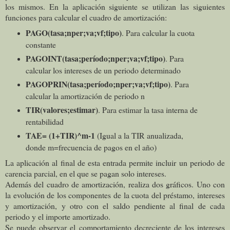
los mismos. En la aplicación siguiente se utilizan las siguientes
funciones para calcular el cuadro de amortización:
PAGO(tasa;nper;va;vf;tipo)
. Para calcular la cuota
constante
PAGOINT(tasa;período;nper;va;vf;tipo)
. Para
calcular los intereses de un periodo determinado
PAGOPRIN(tasa;período;nper;va;vf;tipo)
. Para
calcular la amortización de periodo n
TIR(valores;estimar)
. Para estimar la tasa interna de
rentabilidad
TAE= (1+TIR)^m-1
(Igual a la TIR anualizada,
donde m=frecuencia de pagos en el año)
La aplicación al final de esta entrada permite incluir un periodo de
carencia parcial, en el que se pagan solo intereses.
Además del cuadro de amortización, realiza dos gráficos. Uno con
la evolución de los componentes de la cuota del préstamo, intereses
y amortización, y otro con el saldo pendiente al final de cada
periodo y el importe amortizado.
Se puede observar el comportamiento decreciente de los intereses