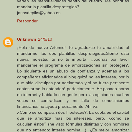
varíen las mensualidades dentro del cuadro. Me pondrías
mandar la plantilla desprotegida?
jonasdepiks@yahoo.es
Responder
Unknown
24/5/10
¡Hola de nuevo Artemio! Te agradezco tu amabilidad al
mandarme las dos plantillas desprotegidas.Siento esta
nueva molestia. Si no te importa, ¿podrías por favor
mandarme el programa de amortizaciones sin proteger?.
Lo siguiente es un abuso de confianza y además a los
compañeros aficionados al blog quizá no les interesa, por lo
que pido disculpas por adelantado y si no fuera pertinente
contestarme lo entenderé perfectamente. He pasado horas
en internet y hablado con gente pero las opiniones muchas
veces se contradicen y mi falta de conocimientos
financiarios no ayuda precisamente. Ahí va:
¿Cómo se comparan dos hipotecas?. La cuota es el capital
que se amortiza más los intereses, pero, ¿cómo se
calculan éstos? (he visto fórmulas distintas y con nombres
que no entiendo: interés nominal...). ¿Es mejor amortizar