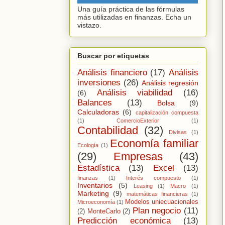
Una guía práctica de las fórmulas
más utilizadas en finanzas. Echa un
vistazo.
Buscar por etiquetas
Análisis financiero
(17)
Análisis
inversiones
(26)
Análisis regresión
Análisis viabilidad
(16)
(6)
Balances
(13)
Bolsa
(9)
Calculadoras
(6)
capitalización compuesta
(1)
ComercioExterior
(1)
Contabilidad
(32)
Divisas
(1)
Economía familiar
Ecología
(1)
(29)
Empresas
(43)
Estadística
(13)
Excel
(13)
finanzas
(1)
Interés compuesto
(1)
Inventarios
(5)
Leasing
(1)
Macro
(1)
Marketing
(9)
matemáticas financieras
(1)
Modelos uniecuacionales
Microeconomía
(1)
Plan negocio
(11)
(2)
MonteCarlo
(2)
Predicción económica
(13)