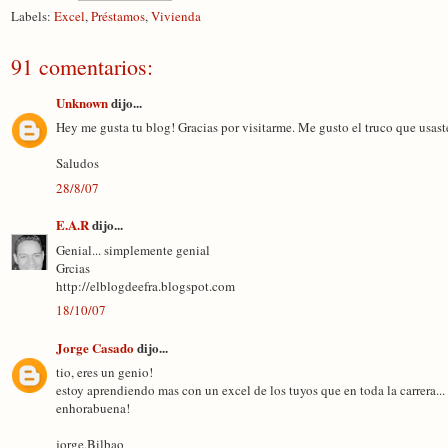
Labels:
Excel
,
Préstamos
,
Vivienda
91 comentarios:
Unknown
dijo...
Hey me gusta tu blog! Gracias por visitarme. Me gusto el truco que usast
Saludos
28/8/07
E.A.R
dijo...
Genial... simplemente genial
Grcias
http://elblogdeefra.blogspot.com
18/10/07
Jorge Casado
dijo...
tio, eres un genio!
estoy aprendiendo mas con un excel de los tuyos que en toda la carrera...
enhorabuena!
jorge,Bilbao