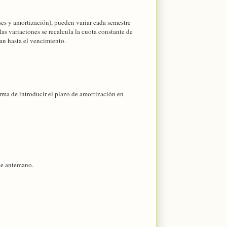
ses y amortización), pueden variar cada semestre
 las variaciones se recalcula la cuota constante de
tan hasta el vencimiento.
orma de introducir el plazo de amortización en
de antemano.