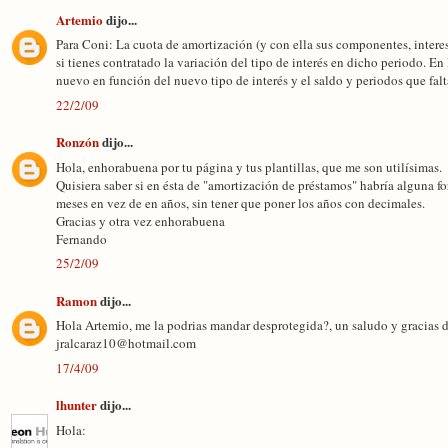
Artemio
dijo...
Para Coni: La cuota de amortización (y con ella sus componentes, intere
si tienes contratado la variación del tipo de interés en dicho periodo. En
nuevo en función del nuevo tipo de interés y el saldo y periodos que fal
22/2/09
Ronzón
dijo...
Hola, enhorabuena por tu página y tus plantillas, que me son utilísimas.
Quisiera saber si en ésta de "amortización de préstamos" habría alguna f
meses en vez de en años, sin tener que poner los años con decimales.
Gracias y otra vez enhorabuena
Fernando
25/2/09
Ramon
dijo...
Hola Artemio, me la podrias mandar desprotegida?, un saludo y gracias 
jralcaraz10@hotmail.com
17/4/09
lhunter
dijo...
Hola: