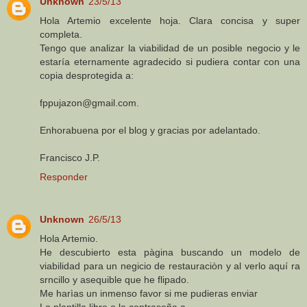
Unknown
23/5/13
Hola Artemio excelente hoja. Clara concisa y super
completa.
Tengo que analizar la viabilidad de un posible negocio y le
estaría eternamente agradecido si pudiera contar con una
copia desprotegida a:
fppujazon@gmail.com.
Enhorabuena por el blog y gracias por adelantado.
Francisco J.P.
Responder
Unknown
26/5/13
Hola Artemio.
He descubierto esta pàgina buscando un modelo de
viabilidad para un negicio de restauraciòn y al verlo aquí ra
srncillo y asequible que he flipado.
Me harìas un inmenso favor si me pudieras enviar
La plantilla libre o la contraseña a