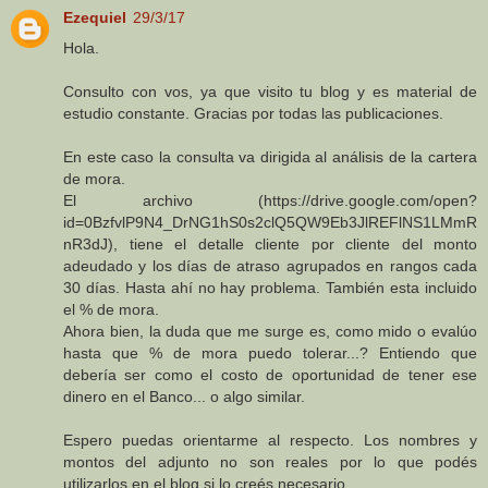
Ezequiel
29/3/17
Hola.
Consulto con vos, ya que visito tu blog y es material de
estudio constante. Gracias por todas las publicaciones.
En este caso la consulta va dirigida al análisis de la cartera
de mora.
El archivo (https://drive.google.com/open?
id=0BzfvlP9N4_DrNG1hS0s2clQ5QW9Eb3JlREFlNS1LMmR
nR3dJ), tiene el detalle cliente por cliente del monto
adeudado y los días de atraso agrupados en rangos cada
30 días. Hasta ahí no hay problema. También esta incluido
el % de mora.
Ahora bien, la duda que me surge es, como mido o evalúo
hasta que % de mora puedo tolerar...? Entiendo que
debería ser como el costo de oportunidad de tener ese
dinero en el Banco... o algo similar.
Espero puedas orientarme al respecto. Los nombres y
montos del adjunto no son reales por lo que podés
utilizarlos en el blog si lo creés necesario.