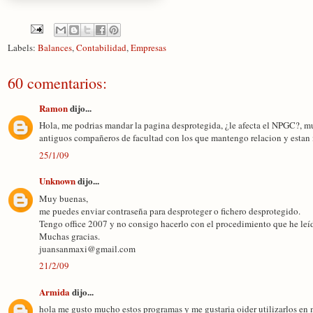
Labels:
Balances
,
Contabilidad
,
Empresas
60 comentarios:
Ramon
dijo...
Hola, me podrias mandar la pagina desprotegida, ¿le afecta el NPGC?, mu
antiguos compañeros de facultad con los que mantengo relacion y esta
25/1/09
Unknown
dijo...
Muy buenas,
me puedes enviar contraseña para desproteger o fichero desprotegido.
Tengo office 2007 y no consigo hacerlo con el procedimiento que he leí
Muchas gracias.
juansanmaxi@gmail.com
21/2/09
Armida
dijo...
hola me gusto mucho estos programas y me gustaria oider utilizarlos en 