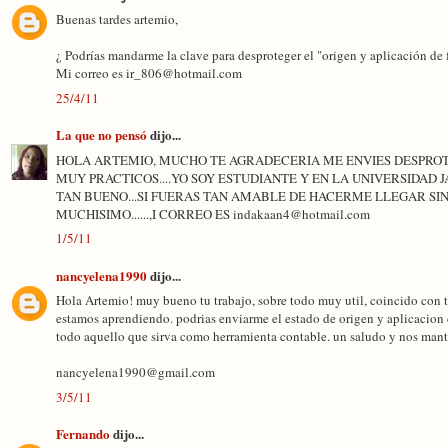
Buenas tardes artemio,
¿ Podrías mandarme la clave para desproteger el "origen y aplicación de
Mi correo es ir_806@hotmail.com
25/4/11
La que no pensó
dijo...
HOLA ARTEMIO, MUCHO TE AGRADECERIA ME ENVIES DESPROTE
MUY PRACTICOS....YO SOY ESTUDIANTE Y EN LA UNIVERSIDAD
TAN BUENO...SI FUERAS TAN AMABLE DE HACERME LLEGAR SI
MUCHISIMO......,I CORREO ES indakaan4@hotmail.com
1/5/11
nancyelena1990
dijo...
Hola Artemio! muy bueno tu trabajo, sobre todo muy util, coincido con t
estamos aprendiendo. podrias enviarme el estado de origen y aplicacion
todo aquello que sirva como herramienta contable. un saludo y nos man
nancyelena1990@gmail.com
3/5/11
Fernando
dijo...