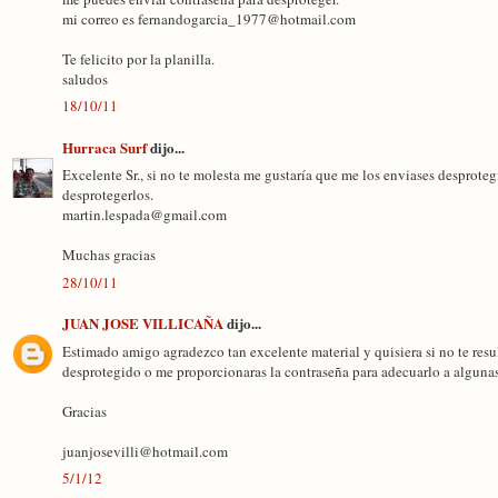
mi correo es fernandogarcia_1977@hotmail.com
Te felicito por la planilla.
saludos
18/10/11
Hurraca Surf
dijo...
Excelente Sr., si no te molesta me gustaría que me los enviases desproteg
desprotegerlos.
martin.lespada@gmail.com
Muchas gracias
28/10/11
JUAN JOSE VILLICAÑA
dijo...
Estimado amigo agradezco tan excelente material y quisiera si no te resu
desprotegido o me proporcionaras la contraseña para adecuarlo a alguna
Gracias
juanjosevilli@hotmail.com
5/1/12