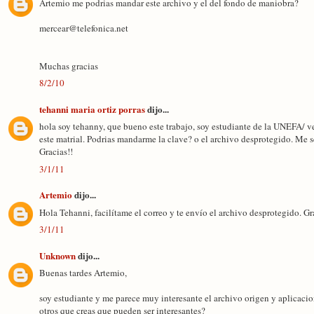
Artemio me podrias mandar este archivo y el del fondo de maniobra?
mercear@telefonica.net
Muchas gracias
8/2/10
tehanni maria ortiz porras
dijo...
hola soy tehanny, que bueno este trabajo, soy estudiante de la UNEFA/ ve
este matrial. Podrias mandarme la clave? o el archivo desprotegido. Me 
Gracias!!
3/1/11
Artemio
dijo...
Hola Tehanni, facilítame el correo y te envío el archivo desprotegido. Gr
3/1/11
Unknown
dijo...
Buenas tardes Artemio,
soy estudiante y me parece muy interesante el archivo origen y aplicacio
otros que creas que pueden ser interesantes?