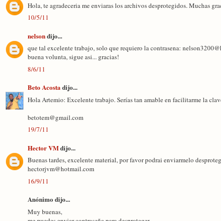
Hola, te agradeceria me enviaras los archivos desprotegidos. Muchas grac
10/5/11
nelson
dijo...
que tal excelente trabajo, solo que requiero la contrasena: nelson3200
buena volunta, sigue asi... gracias!
8/6/11
Beto Acosta
dijo...
Hola Artemio: Excelente trabajo. Serías tan amable en facilitarme la cla
betotem@gmail.com
19/7/11
Hector VM
dijo...
Buenas tardes, excelente material, por favor podrai enviarmelo desprote
hectorjvm@hotmail.com
16/9/11
Anónimo dijo...
Muy buenas,
me puedes enviar contraseña para desproteger.