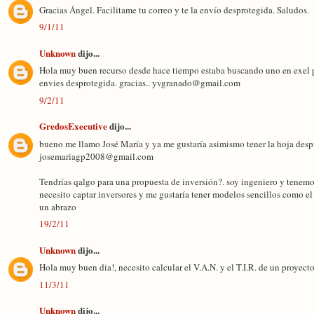
Gracias Ángel. Facilitame tu correo y te la envío desprotegida. Saludos.
9/1/11
Unknown
dijo...
Hola muy buen recurso desde hace tiempo estaba buscando uno en exel pa
envies desprotegida. gracias.. yvgranado@gmail.com
9/2/11
GredosExecutive
dijo...
bueno me llamo José María y ya me gustaría asimismo tener la hoja desp
josemariagp2008@gmail.com
Tendrías qalgo para una propuesta de inversión?. soy ingeniero y tenemo
necesito captar inversores y me gustaría tener modelos sencillos como el 
un abrazo
19/2/11
Unknown
dijo...
Hola muy buen dia!, necesito calcular el V.A.N. y el T.I.R. de un proyec
11/3/11
Unknown
dijo...