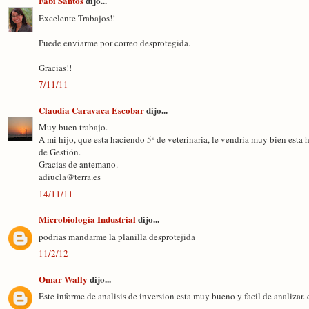
Fabi Santos
dijo...
Excelente Trabajos!!
Puede enviarme por correo desprotegida.
Gracias!!
7/11/11
Claudia Caravaca Escobar
dijo...
Muy buen trabajo.
A mi hijo, que esta haciendo 5º de veterinaria, le vendria muy bien esta 
de Gestión.
Gracias de antemano.
adiucla@terra.es
14/11/11
Microbiología Industrial
dijo...
podrias mandarme la planilla desprotejida
11/2/12
Omar Wally
dijo...
Este informe de analisis de inversion esta muy bueno y facil de analizar.