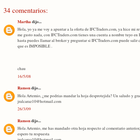
34 comentarios:
Martha
dijo...
Hola, yo ya me voy a apuntar a la oferta de IFCTraders.com, ya hice mi 
me gusto nada, con IFCTraders.com tienes una cuenta a nombre tuyo en I
hasta puedes llamar al broker y preguntar si IFCTraders.com puede salir c
que es IMPOSIBLE .
chau
16/5/08
Ramon
dijo...
Hola Artemio, ¿me podrias mandar la hoja desprotejida? Un saludo y gr
jralcaraz10@hotmail.com
26/3/09
Ramon
dijo...
Hola Artemio, me has mandado otra hoja respecto al comentario anterior, 
espero tu respuesta
jralcaraz10@hotmail.com