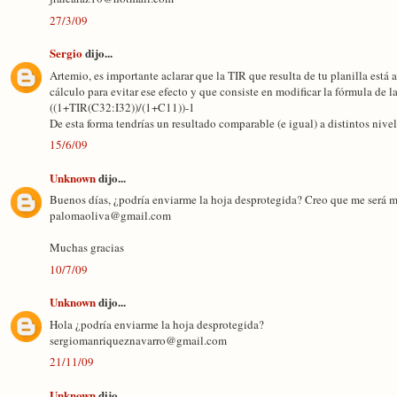
27/3/09
Sergio
dijo...
Artemio, es importante aclarar que la TIR que resulta de tu planilla está 
cálculo para evitar ese efecto y que consiste en modificar la fórmula de l
((1+TIR(C32:I32))/(1+C11))-1
De esta forma tendrías un resultado comparable (e igual) a distintos nivel
15/6/09
Unknown
dijo...
Buenos días, ¿podría enviarme la hoja desprotegida? Creo que me será mu
palomaoliva@gmail.com
Muchas gracias
10/7/09
Unknown
dijo...
Hola ¿podría enviarme la hoja desprotegida?
sergiomanriqueznavarro@gmail.com
21/11/09
Unknown
dijo...