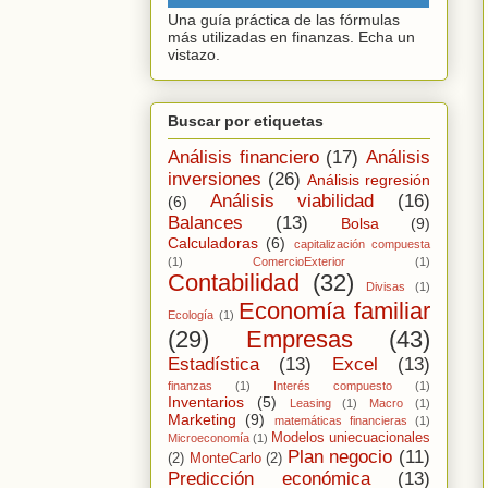
Una guía práctica de las fórmulas
más utilizadas en finanzas. Echa un
vistazo.
Buscar por etiquetas
Análisis financiero
(17)
Análisis
inversiones
(26)
Análisis regresión
Análisis viabilidad
(16)
(6)
Balances
(13)
Bolsa
(9)
Calculadoras
(6)
capitalización compuesta
(1)
ComercioExterior
(1)
Contabilidad
(32)
Divisas
(1)
Economía familiar
Ecología
(1)
(29)
Empresas
(43)
Estadística
(13)
Excel
(13)
finanzas
(1)
Interés compuesto
(1)
Inventarios
(5)
Leasing
(1)
Macro
(1)
Marketing
(9)
matemáticas financieras
(1)
Modelos uniecuacionales
Microeconomía
(1)
Plan negocio
(11)
(2)
MonteCarlo
(2)
Predicción económica
(13)