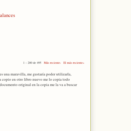
balances
1 – 200 de 495
Más reciente›
El más reciente»
es una maravilla, me gustaría poder utilizarla,
la copio en otro libro nuevo me lo copia todo
 documento original en la copia me la va a buscar