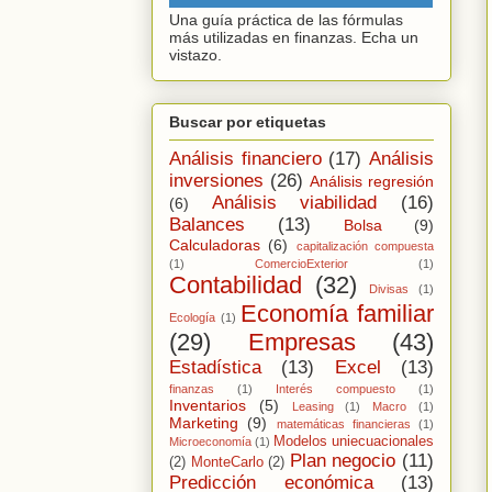
Una guía práctica de las fórmulas
más utilizadas en finanzas. Echa un
vistazo.
Buscar por etiquetas
Análisis financiero
(17)
Análisis
inversiones
(26)
Análisis regresión
Análisis viabilidad
(16)
(6)
Balances
(13)
Bolsa
(9)
Calculadoras
(6)
capitalización compuesta
(1)
ComercioExterior
(1)
Contabilidad
(32)
Divisas
(1)
Economía familiar
Ecología
(1)
(29)
Empresas
(43)
Estadística
(13)
Excel
(13)
finanzas
(1)
Interés compuesto
(1)
Inventarios
(5)
Leasing
(1)
Macro
(1)
Marketing
(9)
matemáticas financieras
(1)
Modelos uniecuacionales
Microeconomía
(1)
Plan negocio
(11)
(2)
MonteCarlo
(2)
Predicción económica
(13)