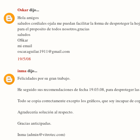
Oskar
dijo...
Hola amigos
saludos cordiales ojala me puedan facilitar la forma de desproteger la hoja
para el proposito de todos nosotros,gracias
saludos
OSkar
mi email
oscar.aguilar.1911@gmail.com
19/5/08
inma
dijo...
Felicidades por su gran trabajo.
He seguido sus recomendaciones de fecha 19.03.08, para desproteger las h
Todo se copia correctamente excepto los gráficos, que soy incapaz de cop
Agradecería solución al respecto.
Gracias anticipadas.
Inma (admin@vitrotec.com)