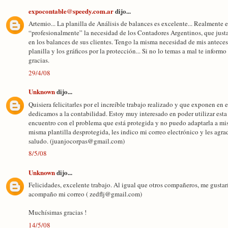
expocontable@speedy.com.ar
dijo...
Artemio... La planilla de Análisis de balances es excelente... Realmente 
“profesionalmente” la necesidad de los Contadores Argentinos, que just
en los balances de sus clientes. Tengo la misma necesidad de mis antece
planilla y los gráficos por la protección... Si no lo temas a mal te in
gracias.
29/4/08
Unknown
dijo...
Quisiera felicitarles por el increíble trabajo realizado y que exponen e
dedicamos a la contabilidad. Estoy muy interesado en poder utilizar esta 
encuentro con el problema que está protegida y no puedo adaptarla a mi
misma plantilla desprotegida, les indico mi correo electrónico y les ag
saludo. (juanjocorpas@gmail.com)
8/5/08
Unknown
dijo...
Felicidades, excelente trabajo. Al igual que otros compañeros, me gustarí
acompaño mi correo ( zedflj@gmail.com)
Muchísimas gracias !
14/5/08