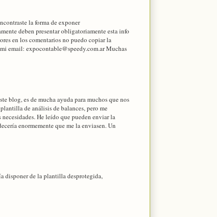
encontraste la forma de exponer
amente deben presentar obligatoriamente esta info
sores en los comentarios no puedo copiar la
formo mi email: expocontable@speedy.com.ar Muchas
n este blog, es de mucha ayuda para muchos que nos
plantilla de análisis de balances, pero me
s necesidades. He leído que pueden enviar la
radecería enormemente que me la enviasen. Un
a disponer de la plantilla desprotegida,