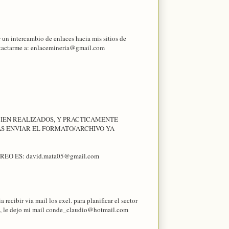
r un intercambio de enlaces hacia mis sitios de
ontactarme a: enlacemineria@gmail.com
BIEN REALIZADOS, Y PRACTICAMENTE
RAS ENVIAR EL FORMATO/ARCHIVO YA
O ES: david.mata05@gmail.com
ecibir via mail los exel. para planificar el sector
as, le dejo mi mail conde_claudio@hotmail.com