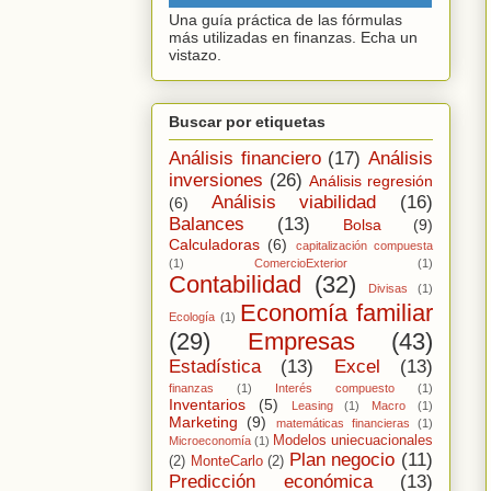
Una guía práctica de las fórmulas
más utilizadas en finanzas. Echa un
vistazo.
Buscar por etiquetas
Análisis financiero
(17)
Análisis
inversiones
(26)
Análisis regresión
Análisis viabilidad
(16)
(6)
Balances
(13)
Bolsa
(9)
Calculadoras
(6)
capitalización compuesta
(1)
ComercioExterior
(1)
Contabilidad
(32)
Divisas
(1)
Economía familiar
Ecología
(1)
(29)
Empresas
(43)
Estadística
(13)
Excel
(13)
finanzas
(1)
Interés compuesto
(1)
Inventarios
(5)
Leasing
(1)
Macro
(1)
Marketing
(9)
matemáticas financieras
(1)
Modelos uniecuacionales
Microeconomía
(1)
Plan negocio
(11)
(2)
MonteCarlo
(2)
Predicción económica
(13)