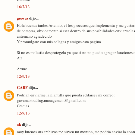
16/7/13
geovas
dijo...
Hola buenas tardes Artemio, vi los procesos que implementa y me gustaria r
de compras, obvioamente si esta dentro de sus posibilidades enviarmela
antemano agradecido
Y promulgare con mis colegas y amigos esta pagina
Si no es molestia desprotegela ya que si no no puedo agregar funciones 
Att
Arturo
12/9/13
GARF
dijo...
Podrían enviarme la plantilla que pueda editarse? mi correo:
gavamar.trading.management@gmail.com
Gracias
12/9/13
ak
dijo...
muy buenos sus archivos me sirven un monton, me podria enviar la contr