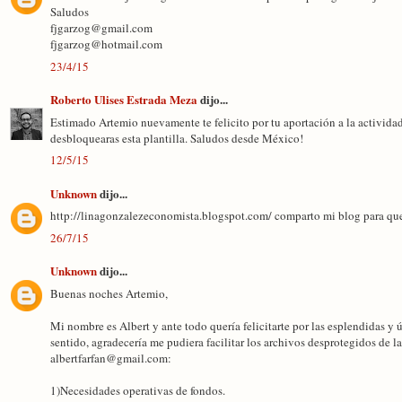
Saludos
fjgarzog@gmail.com
fjgarzog@hotmail.com
23/4/15
Roberto Ulises Estrada Meza
dijo...
Estimado Artemio nuevamente te felicito por tu aportación a la activid
desbloquearas esta plantilla. Saludos desde México!
12/5/15
Unknown
dijo...
http://linagonzalezeconomista.blogspot.com/ comparto mi blog para que
26/7/15
Unknown
dijo...
Buenas noches Artemio,
Mi nombre es Albert y ante todo quería felicitarte por las esplendidas y 
sentido, agradecería me pudiera facilitar los archivos desprotegidos de l
albertfarfan@gmail.com:
1)Necesidades operativas de fondos.