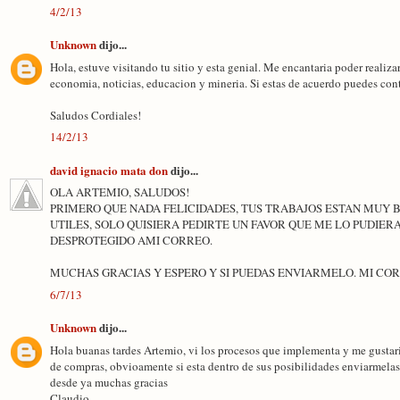
4/2/13
Unknown
dijo...
Hola, estuve visitando tu sitio y esta genial. Me encantaria poder realiza
economia, noticias, educacion y mineria. Si estas de acuerdo puedes c
Saludos Cordiales!
14/2/13
david ignacio mata don
dijo...
OLA ARTEMIO, SALUDOS!
PRIMERO QUE NADA FELICIDADES, TUS TRABAJOS ESTAN MUY 
UTILES, SOLO QUISIERA PEDIRTE UN FAVOR QUE ME LO PUDIE
DESPROTEGIDO AMI CORREO.
MUCHAS GRACIAS Y ESPERO Y SI PUEDAS ENVIARMELO. MI CORRE
6/7/13
Unknown
dijo...
Hola buanas tardes Artemio, vi los procesos que implementa y me gustaria r
de compras, obvioamente si esta dentro de sus posibilidades enviarmel
desde ya muchas gracias
Claudio