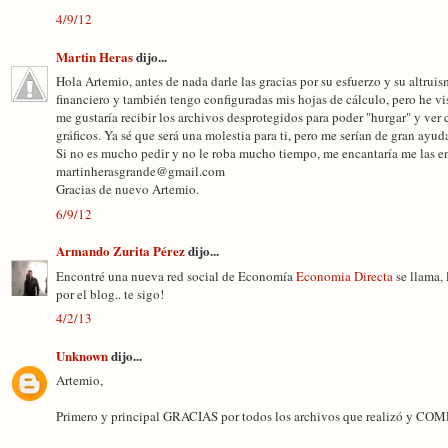
4/9/12
Martin Heras
dijo...
Hola Artemio, antes de nada darle las gracias por su esfuerzo y su altruis
financiero y también tengo configuradas mis hojas de cálculo, pero he vi
me gustaría recibir los archivos desprotegidos para poder "hurgar" y ver
gráficos. Ya sé que será una molestia para ti, pero me serían de gran ayud
Si no es mucho pedir y no le roba mucho tiempo, me encantaría me las env
martinherasgrande@gmail.com
Gracias de nuevo Artemio.
6/9/12
Armando Zurita Pérez
dijo...
Encontré una nueva red social de Economía
Economia Directa
se llama,
por el blog.. te sigo!
4/2/13
Unknown
dijo...
Artemio,
Primero y principal GRACIAS por todos los archivos que realizó y CO