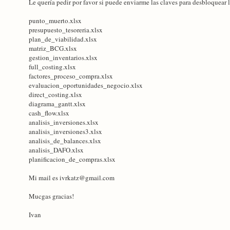
Le quería pedir por favor si puede enviarme las claves para desbloquear l
punto_muerto.xlsx
presupuesto_tesoreria.xlsx
plan_de_viabilidad.xlsx
matriz_BCG.xlsx
gestion_inventarios.xlsx
full_costing.xlsx
factores_proceso_compra.xlsx
evaluacion_oportunidades_negocio.xlsx
direct_costing.xlsx
diagrama_gantt.xlsx
cash_flow.xlsx
analisis_inversiones.xlsx
analisis_inversiones3.xlsx
analisis_de_balances.xlsx
analisis_DAFO.xlsx
planificacion_de_compras.xlsx
Mi mail es ivrkatz@gmail.com
Mucgas gracias!
Ivan