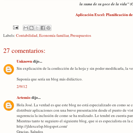
la suma de su goce de la vida" (
Aplicación Excel: Planificación d
Labels:
Contabilidad
,
Economía familiar
,
Presupuestos
27 comentarios:
Unknown
dijo...
Sin explicación de la confección de la hoja y sin poder modificarla, la v
Suponía que sería un blog más didáctico.
2/9/12
Artemio
dijo...
Hola José. La verdad es que este blog no está especializado en como se c
distribuir aplicaciones con una breve presentación desde el punto de v
sugerencia la inclusión de como se ha realizado. Lo tendré en cuenta par
Mientras tanto te suguiero el siguiente blog, que si es especialista en la
http://jldexcelsp.blogspot.com/
Gracias. Saludos