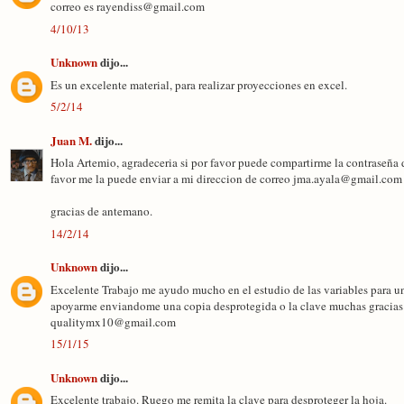
correo es rayendiss@gmail.com
4/10/13
Unknown
dijo...
Es un excelente material, para realizar proyecciones en excel.
5/2/14
Juan M.
dijo...
Hola Artemio, agradeceria si por favor puede compartirme la contraseña d
favor me la puede enviar a mi direccion de correo jma.ayala@gmail.com
gracias de antemano.
14/2/14
Unknown
dijo...
Excelente Trabajo me ayudo mucho en el estudio de las variables para un
apoyarme enviandome una copia desprotegida o la clave muchas gracias 
qualitymx10@gmail.com
15/1/15
Unknown
dijo...
Excelente trabajo. Ruego me remita la clave para desproteger la hoja.