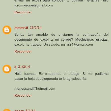
enviar un excell para conocer tu opinión? Gracias Tulio
tcromairone@gmail.com
Responder
mmmrttt
25/2/14
Serias tan amable de enviarme la contraseña del
documento de excel a mi correo? Muchisimas gracias,
excelente trabajo. Un saludo. mrtvr24@gmail.com
Responder
d
31/3/14
Hola buenas. Es estupendo el trabajo. Si me pudieras
pasar la hoja desbloqueada te lo agradecería.
menescand@hotmail.com
Responder
anaro
8/4/14