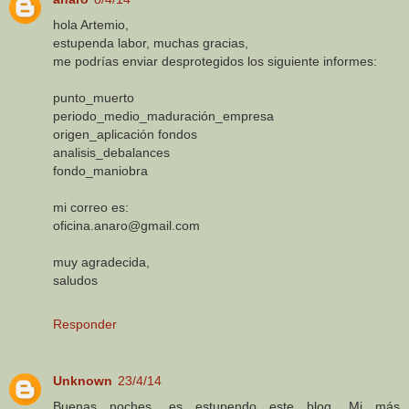
hola Artemio,
estupenda labor, muchas gracias,
me podrías enviar desprotegidos los siguiente informes:
punto_muerto
periodo_medio_maduración_empresa
origen_aplicación fondos
analisis_debalances
fondo_maniobra
mi correo es:
oficina.anaro@gmail.com
muy agradecida,
saludos
Responder
Unknown
23/4/14
Buenas noches, es estupendo este bloq. Mi más