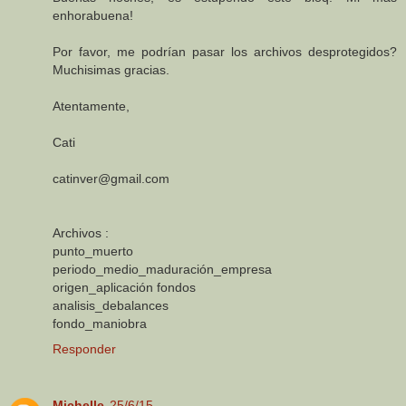
enhorabuena!
Por favor, me podrían pasar los archivos desprotegidos?
Muchisimas gracias.
Atentamente,
Cati
catinver@gmail.com
Archivos :
punto_muerto
periodo_medio_maduración_empresa
origen_aplicación fondos
analisis_debalances
fondo_maniobra
Responder
Michelle
25/6/15