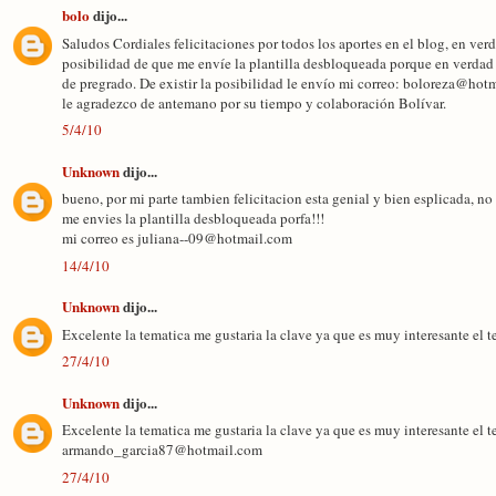
bolo
dijo...
Saludos Cordiales felicitaciones por todos los aportes en el blog, en ver
posibilidad de que me envíe la plantilla desbloqueada porque en verdad
de pregrado. De existir la posibilidad le envío mi correo: boloreza@hot
le agradezco de antemano por su tiempo y colaboración Bolívar.
5/4/10
Unknown
dijo...
bueno, por mi parte tambien felicitacion esta genial y bien esplicada, no 
me envies la plantilla desbloqueada porfa!!!
mi correo es juliana--09@hotmail.com
14/4/10
Unknown
dijo...
Excelente la tematica me gustaria la clave ya que es muy interesante el 
27/4/10
Unknown
dijo...
Excelente la tematica me gustaria la clave ya que es muy interesante el 
armando_garcia87@hotmail.com
27/4/10