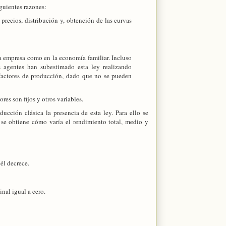
iguientes razones:
precios, distribución y, obtención de las curvas
la empresa como en la economía familiar. Incluso
s agentes han subestimado esta ley realizando
 factores de producción, dado que no se pueden
es son fijos y otros variables.
ucción clásica la presencia de esta ley. Para ello se
o se obtiene cómo varía el rendimiento total, medio y
él decrece.
al igual a cero.