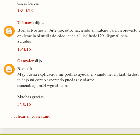
Oscar García
16/11/15
Unknown
dijo...
Buenas Noches Sr. Artemio, estoy haciendo un trabajo para un proyecto y 
envíeme la plantilla desbloqueada a luisalfredo1291@gmail.com
Saludos
13/4/16
González
dijo...
Buen día
Muy buena explicación me podrías ayudar enviándome la plantilla desb
te dejo mi correo esperando puedas ayudarme
esmeraldaggm24@gmail.com
Muchas gracias
3/10/16
Publicar un comentario