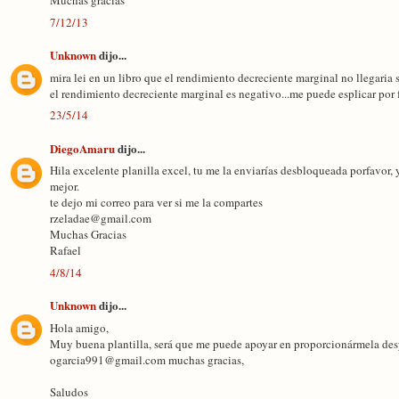
Muchas gracias
7/12/13
Unknown
dijo...
mira lei en un libro que el rendimiento decreciente marginal no llegaria s
el rendimiento decreciente marginal es negativo...me puede esplicar por f
23/5/14
DiegoAmaru
dijo...
Hila excelente planilla excel, tu me la enviarías desbloqueada porfavor,
mejor.
te dejo mi correo para ver si me la compartes
rzeladae@gmail.com
Muchas Gracias
Rafael
4/8/14
Unknown
dijo...
Hola amigo,
Muy buena plantilla, será que me puede apoyar en proporcionármela desp
ogarcia991@gmail.com muchas gracias,
Saludos