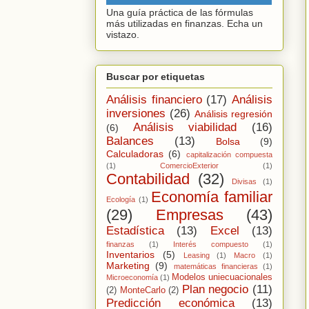
Una guía práctica de las fórmulas
más utilizadas en finanzas. Echa un
vistazo.
Buscar por etiquetas
Análisis financiero
(17)
Análisis
inversiones
(26)
Análisis regresión
Análisis viabilidad
(16)
(6)
Balances
(13)
Bolsa
(9)
Calculadoras
(6)
capitalización compuesta
(1)
ComercioExterior
(1)
Contabilidad
(32)
Divisas
(1)
Economía familiar
Ecología
(1)
(29)
Empresas
(43)
Estadística
(13)
Excel
(13)
finanzas
(1)
Interés compuesto
(1)
Inventarios
(5)
Leasing
(1)
Macro
(1)
Marketing
(9)
matemáticas financieras
(1)
Modelos uniecuacionales
Microeconomía
(1)
Plan negocio
(11)
(2)
MonteCarlo
(2)
Predicción económica
(13)