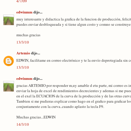
4/7/09
edwinmm
dijo...
muy interesante y didactica la grafica de la funcion de producción, felicit
puedes enviar desbloqueada y si tiene algun costo y comno se construye
muchas gracias
13/3/10
Artemio
dijo...
EDWIN, facilítame en correo electrónico y te la envío deprotegiada sin c
13/3/10
edwinmm
dijo...
gracias ARTEMIO por responder m,uy amable d etu parte, mi correo es 
enviar la hoja de excel de rendimientos decrecientes y ademas si me pu
en el exel la ECUACION de la curva de la producción y de las otras curva
Tambien si me pudieras explicar como hago en el grafico para graficar lo
conjuntamente con la curva..cuando aplasto la tecla F9.
Muchas gracias...EDWIN
14/3/10