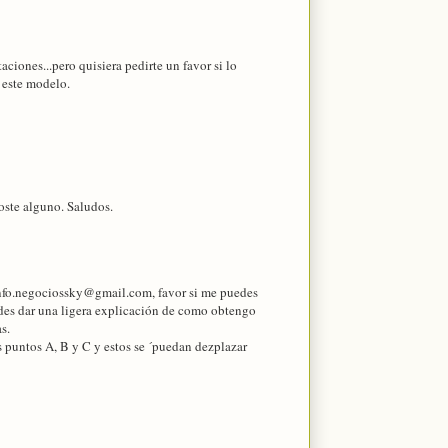
aciones...pero quisiera pedirte un favor si lo
 este modelo.
oste alguno. Saludos.
info.negociossky@gmail.com, favor si me puedes
edes dar una ligera explicación de como obtengo
s.
s puntos A, B y C y estos se ´puedan dezplazar