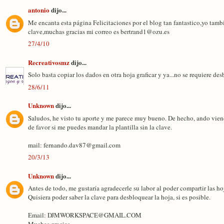
antonio
dijo...
Me encanta esta página Felicitaciones por el blog tan fantastico,yo tambi
clave,muchas gracias mi correo es bertrand1@ozu.es
27/4/10
Recreativosmz
dijo...
Solo basta copiar los dados en otra hoja graficar y ya...no se requiere de
28/6/11
Unknown
dijo...
Saludos, he visto tu aporte y me parece muy bueno. De hecho, ando vien
de favor si me puedes mandar la plantilla sin la clave.
mail: fernando.dav87@gmail.com
20/3/13
Unknown
dijo...
Antes de todo, me gustaría agradecerle su labor al poder compartir las ho
Quisiera poder saber la clave para desbloquear la hoja, si es posible.
Email: DJMWORKSPACE@GMAIL.COM