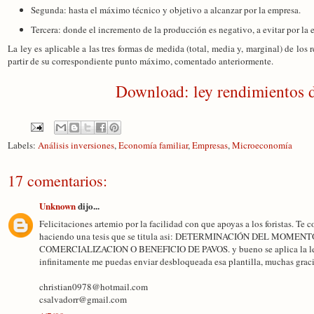
Segunda: hasta el máximo técnico y objetivo a alcanzar por la empresa.
Tercera: donde el incremento de la producción es negativo, a evitar por la 
La ley es aplicable a las tres formas de medida (total, media y, marginal) de lo
partir de su correspondiente punto máximo, comentado anteriormente.
Download: ley rendimientos d
Labels:
Análisis inversiones
,
Economía familiar
,
Empresas
,
Microeconomía
17 comentarios:
Unknown
dijo...
Felicitaciones artemio por la facilidad con que apoyas a los foristas. Te
haciendo una tesis que se titula asi: DETERMINACIÓN DEL MO
COMERCIALIZACION O BENEFICIO DE PAVOS. y bueno se aplica la ley d
infinitamente me puedas enviar desbloqueada esa plantilla, muchas graci
christian0978@hotmail.com
csalvadorr@gmail.com