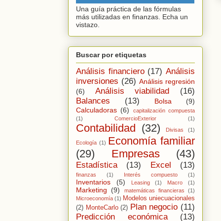
Una guía práctica de las fórmulas
más utilizadas en finanzas. Echa un
vistazo.
Buscar por etiquetas
Análisis financiero
(17)
Análisis
inversiones
(26)
Análisis regresión
Análisis viabilidad
(16)
(6)
Balances
(13)
Bolsa
(9)
Calculadoras
(6)
capitalización compuesta
(1)
ComercioExterior
(1)
Contabilidad
(32)
Divisas
(1)
Economía familiar
Ecología
(1)
(29)
Empresas
(43)
Estadística
(13)
Excel
(13)
finanzas
(1)
Interés compuesto
(1)
Inventarios
(5)
Leasing
(1)
Macro
(1)
Marketing
(9)
matemáticas financieras
(1)
Modelos uniecuacionales
Microeconomía
(1)
Plan negocio
(11)
(2)
MonteCarlo
(2)
Predicción económica
(13)